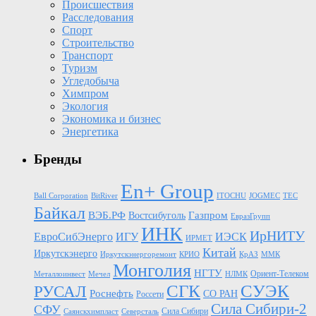
Происшествия
Расследования
Спорт
Строительство
Транспорт
Туризм
Угледобыча
Химпром
Экология
Экономика и бизнес
Энергетика
Бренды
En+ Group
Ball Corporation
BitRiver
ITOCHU
JOGMEC
TEC
Байкал
Газпром
ВЭБ.РФ
Востсибуголь
ЕвразГрупп
ИНК
ИрНИТУ
ЕвроСибЭнерго
ИГУ
ИЭСК
ИРМЕТ
Китай
Иркутскэнерго
Иркутскэнергоремонт
КРИО
КрАЗ
ММК
Монголия
НГТУ
Ориент-Телеком
Металлоинвест
Мечел
НЛМК
СГК
СУЭК
РУСАЛ
Роснефть
СО РАН
Россети
Сила Сибири-2
СФУ
Сила Сибири
Саянскхимпласт
Северсталь