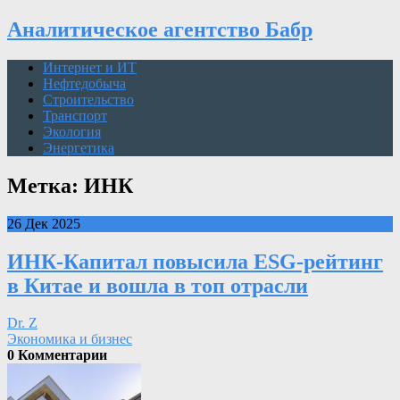
Аналитическое агентство Бабр
Интернет и ИТ
Нефтедобыча
Строительство
Транспорт
Экология
Энергетика
Метка: ИНК
26 Дек 2025
ИНК-Капитал повысила ESG-рейтинг
в Китае и вошла в топ отрасли
Dr. Z
Экономика и бизнес
0 Комментарии