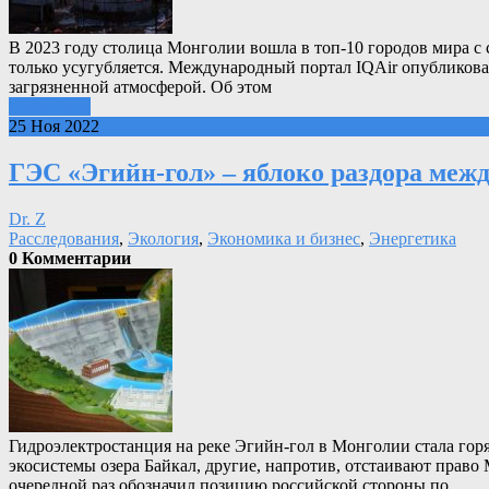
В 2023 году столица Монголии вошла в топ-10 городов мира с 
только усугубляется. Международный портал IQAir опубликовал
загрязненной атмосферой. Об этом
Подробнее
25 Ноя 2022
ГЭС «Эгийн-гол» – яблоко раздора межд
Dr. Z
Расследования
,
Экология
,
Экономика и бизнес
,
Энергетика
0 Комментарии
Гидроэлектростанция на реке Эгийн-гол в Монголии стала го
экосистемы озера Байкал, другие, напротив, отстаивают право
очередной раз обозначил позицию российской стороны по