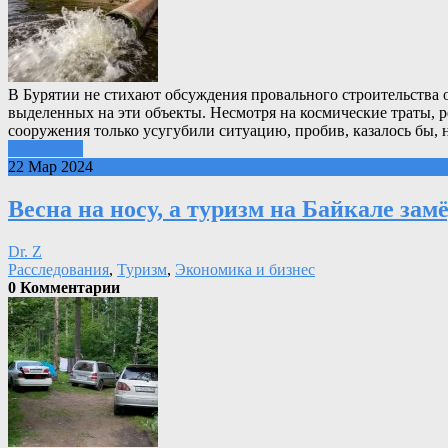
В Бурятии не стихают обсуждения провального строительства 
выделенных на эти объекты. Несмотря на космические траты, р
сооружения только усугубили ситуацию, пробив, казалось бы,
Подробнее
22 Мар 2024
Весна на носу, а туризм на Байкале замё
Dr. Z
Расследования
,
Туризм
,
Экономика и бизнес
0 Комментарии