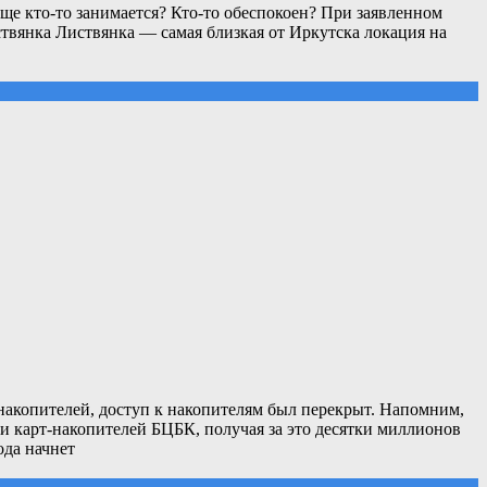
бще кто-то занимается? Кто-то обеспокоен? При заявленном
иствянка Листвянка — самая близкая от Иркутска локация на
накопителей, доступ к накопителям был перекрыт. Напомним,
ти карт-накопителей БЦБК, получая за это десятки миллионов
ода начнет