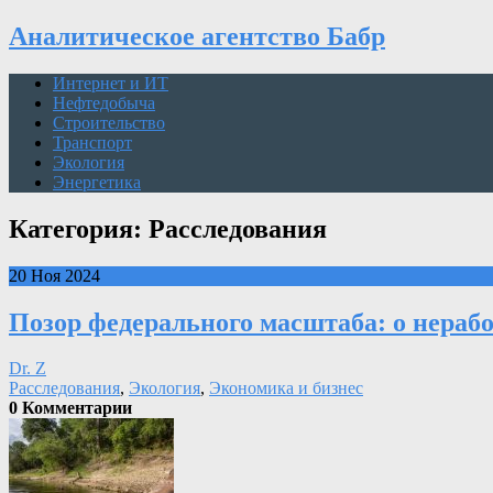
Аналитическое агентство Бабр
Интернет и ИТ
Нефтедобыча
Строительство
Транспорт
Экология
Энергетика
Категория: Расследования
20 Ноя 2024
Позор федерального масштаба: о нераб
Dr. Z
Расследования
,
Экология
,
Экономика и бизнес
0 Комментарии