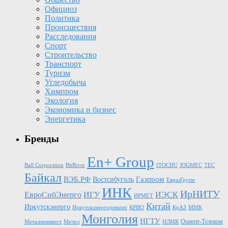
Официоз
Политика
Происшествия
Расследования
Спорт
Строительство
Транспорт
Туризм
Угледобыча
Химпром
Экология
Экономика и бизнес
Энергетика
Бренды
En+ Group
Ball Corporation
BitRiver
ITOCHU
JOGMEC
TEC
Байкал
Газпром
ВЭБ.РФ
Востсибуголь
ЕвразГрупп
ИНК
ИрНИТУ
ЕвроСибЭнерго
ИГУ
ИЭСК
ИРМЕТ
Китай
Иркутскэнерго
Иркутскэнергоремонт
КРИО
КрАЗ
ММК
Монголия
НГТУ
Ориент-Телеком
Металлоинвест
Мечел
НЛМК