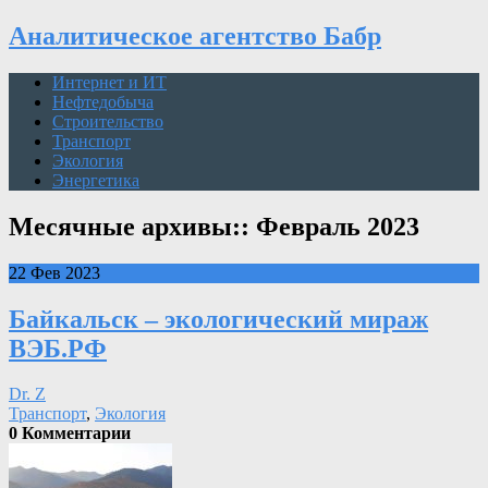
Аналитическое агентство Бабр
Интернет и ИТ
Нефтедобыча
Строительство
Транспорт
Экология
Энергетика
Месячные архивы::
Февраль 2023
22 Фев 2023
Байкальск – экологический мираж
ВЭБ.РФ
Dr. Z
Транспорт
,
Экология
0 Комментарии