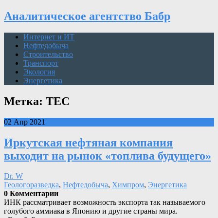
Аналитическое агентство Бабр
Интернет и ИТ
Нефтедобыча
Строительство
Транспорт
Экология
Энергетика
Метка: TEC
02 Апр 2021
Иркутская нефтяная компания
выходит на рынок «топлива будущего»
Dr. W
Геологоразведка
,
Нефтедобыча
,
Химпром
,
Энергетика
0 Комментарии
ИНК рассматривает возможность экспорта так называемого
голубого аммиака в Японию и другие страны мира.