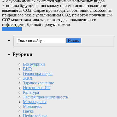
«Голубой» аммиак считается одним из возможных видов
«топлива будущего», поскольку при его использовании не
выделяется СО2. Сырье производится обычным способом из
природного газа с улавливанием СО2, при этом полученный
СО2 может закачиваться в пласт для повышения его
нефтеотдачи. Данный продукт можно
Подробнее
Рубрики
Без рубрики
ВИЭ
Геологоразведка
ЖКХ
Здравоохранение
Интернет и ИТ
Культура
Лесная промышленность
Металлургия
Молодежь
Наука
Нефтедобыча