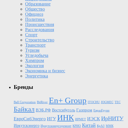
Образование
Общество
Официоз
Политика
Происшествия
Расследования
Спорт
Строительство
Транспорт
Туризм
Угледобыча
Химпром
Экология
Экономика и бизнес
Энергетика
Бренды
En+ Group
Ball Corporation
BitRiver
ITOCHU
JOGMEC
TEC
Байкал
Газпром
ВЭБ.РФ
Востсибуголь
ЕвразГрупп
ИНК
ИрНИТУ
ЕвроСибЭнерго
ИГУ
ИЭСК
ИРМЕТ
Китай
Иркутскэнерго
Иркутскэнергоремонт
КРИО
КрАЗ
ММК