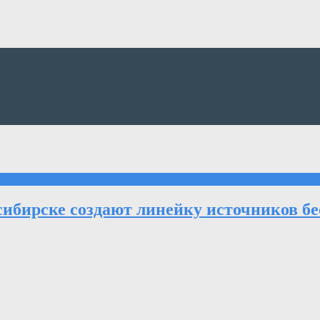
сибирске создают линейку источников б