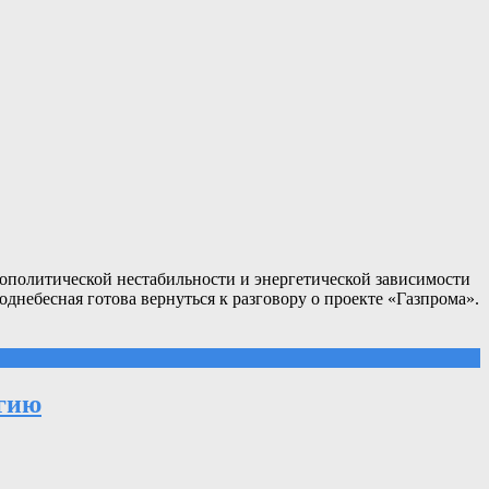
ополитической нестабильности и энергетической зависимости
днебесная готова вернуться к разговору о проекте «Газпрома».
егию