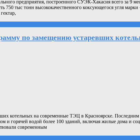
ного предприятия, построенного СУЭК-Хакасия всего за 9 меся
ь 750 тыс тонн высококачественного коксующегося угля марки 
гектар,
грамму по замещению устаревших котель
вших котельных на современные ТЭЦ в Красноярске. Последним 
лом и горячей водой более 100 зданий, включая жилые дома и с
ствовали современным