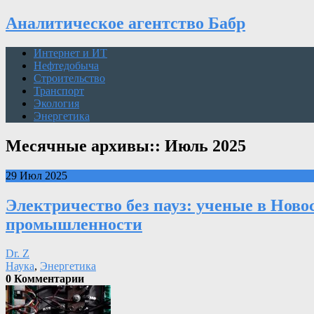
Аналитическое агентство Бабр
Интернет и ИТ
Нефтедобыча
Строительство
Транспорт
Экология
Энергетика
Месячные архивы::
Июль 2025
29 Июл 2025
Электричество без пауз: ученые в Ново
промышленности
Dr. Z
Наука
,
Энергетика
0 Комментарии