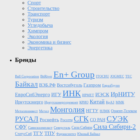
Спорт
Строительство
Транспорт
Туризм
Угледобыча
Химпром
Экология
Экономика и бизнес
Энергетика
Бренды
En+ Group
Ball Corporation
BitRiver
ITOCHU
JOGMEC
TEC
Байкал
Газпром
ВЭБ.РФ
Востсибуголь
ЕвразГрупп
ИНК
ИрНИТУ
ЕвроСибЭнерго
ИГУ
ИЭСК
ИРМЕТ
Китай
Иркутскэнерго
Иркутскэнергоремонт
КРИО
КрАЗ
ММК
Монголия
НГТУ
Ориент-Телеком
Металлоинвест
Мечел
НЛМК
СГК
СУЭК
РУСАЛ
Роснефть
СО РАН
Россети
Сила Сибири-2
СФУ
Сила Сибири
Саянскхимпласт
Северсталь
ТГУ
ТПУ
СтатусСиб
Фармасинтез
Южный Байкал