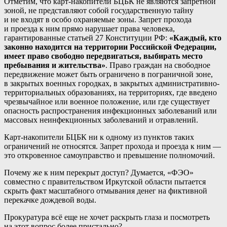
Отметим, что карт-накопители БЦБК не являются запретной
зоной, не представляют собой государственную тайну
и не входят в особо охраняемые зоны. Запрет прохода
и проезда к ним прямо нарушает права человека,
гарантированные статьей 27 Конституции РФ:
«Каждый, кто
законно находится на территории Российской Федерации,
имеет право свободно передвигаться, выбирать место
пребывания и жительства»
. Право граждан на свободное
передвижение может быть ограничено в пограничной зоне,
в закрытых военных городках, в закрытых административно-
территориальных образованиях, на территориях, где введено
чрезвычайное или военное положение, или где существует
опасность распространения инфекционных заболеваний или
массовых неинфекционных заболеваний и отравлений.
Карт-накопители БЦБК ни к одному из пунктов таких
ограничений не относятся. Запрет прохода и проезда к ним —
это откровенное самоуправство и превышение полномочий.
Почему же к ним перекрыт доступ? Думается, «ФЭО»
совместно с правительством Иркутской области пытается
скрыть факт масштабного отмывания денег на фиктивной
перекачке дождевой воды.
Прокуратура всё еще не хочет раскрыть глаза и посмотреть
на этот вопрос более пристально?