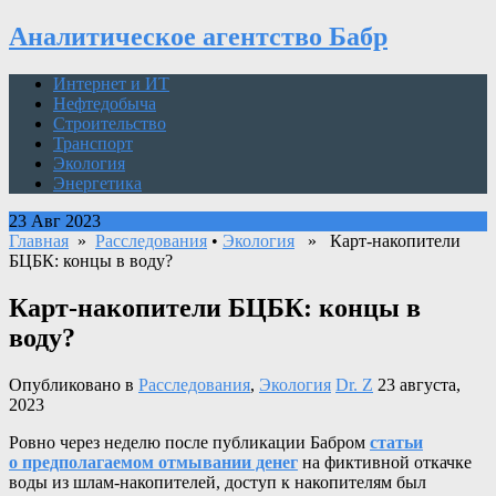
Аналитическое агентство Бабр
Интернет и ИТ
Нефтедобыча
Строительство
Транспорт
Экология
Энергетика
23 Авг 2023
Главная
»
Расследования
•
Экология
» Карт-накопители
БЦБК: концы в воду?
Карт-накопители БЦБК: концы в
воду?
Опубликовано в
Расследования
,
Экология
Dr. Z
23 августа,
2023
Ровно через неделю после публикации Бабром
статьи
о предполагаемом отмывании денег
на фиктивной откачке
воды из шлам-накопителей, доступ к накопителям был