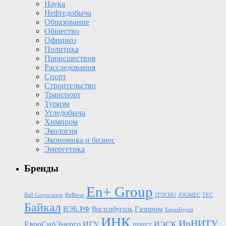
Наука
Нефтедобыча
Образование
Общество
Официоз
Политика
Происшествия
Расследования
Спорт
Строительство
Транспорт
Туризм
Угледобыча
Химпром
Экология
Экономика и бизнес
Энергетика
Бренды
En+ Group
Ball Corporation
BitRiver
ITOCHU
JOGMEC
TEC
Байкал
Газпром
ВЭБ.РФ
Востсибуголь
ЕвразГрупп
ИНК
ИрНИТУ
ЕвроСибЭнерго
ИГУ
ИЭСК
ИРМЕТ