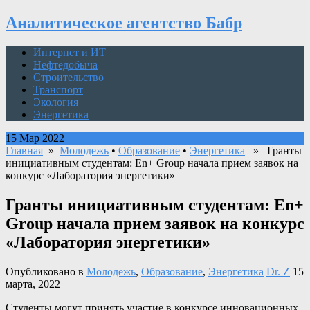
Аналитическое агентство Бабр
Интернет и ИТ
Нефтедобыча
Строительство
Транспорт
Экология
Энергетика
15 Мар 2022
Главная
»
Молодежь
•
Образование
•
Энергетика
» Гранты
инициативным студентам: En+ Group начала прием заявок на
конкурс «Лаборатория энергетики»
Гранты инициативным студентам: En+
Group начала прием заявок на конкурс
«Лаборатория энергетики»
Опубликовано в
Молодежь
,
Образование
,
Энергетика
Dr. Z
15
марта, 2022
Студенты могут принять участие в конкурсе инновационных