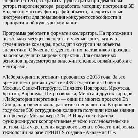
энергии на ТЭЦ, сократить трудозатраты при демонтаже
ротора гидрогенератора, разработать методику построения 3D
модели по массиву фотографий объекта, внедрить новые
инструменты для повышения конкурентоспособности и
корпоративной культуры компании.
Программа работает в формате акселератора. На протяжении
нескольких месяцев эксперты и ученые консультируют
студенческие команды, проводят экскурсии на объекты
энергетики. Обучение студентов и их наставников проходит
на основе лучших мировых практик. Для отдаленных
регионов предусмотрены видео-интенсивы, онлайн-работа с
менторами.
«Лаборатория энергетики» проводится с 2018 года. За это
время в нем приняли участие 439 студентов из 16 вузов
Москвы, Санкт-Петербурга, Нижнего Новгорода, Иркутска,
Братска, Воронежа, Петрозаводска, Миасса и других городов.
«Лаборатория энергетики» — один из многих проектов En+
Group, направленных на развитие специалистов. В прошлом
году более 500 сотрудников холдинга получили новые знания
по проекту «Моя карьера 2.0». В Иркутске и Братске
функционируют корпоративные учебно-исследовательские
центры. Для укрепления кадрового звена в области цифровых
технологий на базе ИРНИТУ создана «Академия IT».