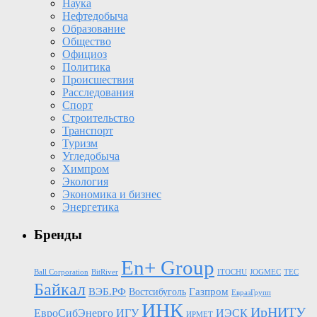
Наука
Нефтедобыча
Образование
Общество
Официоз
Политика
Происшествия
Расследования
Спорт
Строительство
Транспорт
Туризм
Угледобыча
Химпром
Экология
Экономика и бизнес
Энергетика
Бренды
En+ Group
Ball Corporation
BitRiver
ITOCHU
JOGMEC
TEC
Байкал
Газпром
ВЭБ.РФ
Востсибуголь
ЕвразГрупп
ИНК
ИрНИТУ
ЕвроСибЭнерго
ИГУ
ИЭСК
ИРМЕТ