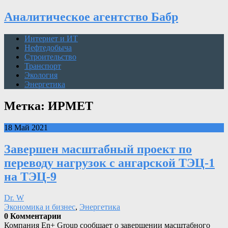
Аналитическое агентство Бабр
Интернет и ИТ
Нефтедобыча
Строительство
Транспорт
Экология
Энергетика
Метка: ИРМЕТ
18 Май 2021
Завершен масштабный проект по
переводу нагрузок с ангарской ТЭЦ-1
на ТЭЦ-9
Dr. W
Экономика и бизнес
,
Энергетика
0 Комментарии
Компания En+ Group сообщает о завершении масштабного